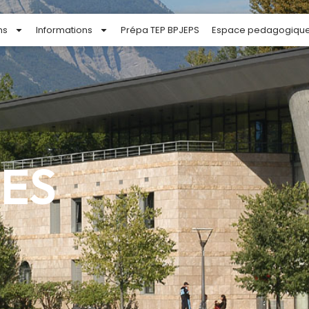
ns
Informations
Prépa TEP BPJEPS
Espace pedagogiqu
ES