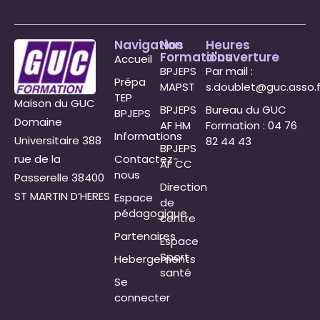
Navigation
Nos
Heures
Formations
d'ouverture
Accueil
BPJEPS
Par mail :
Prépa
MAPST
s.doublet@guc.asso.f
TEP
Maison du GUC
BPJEPS
Bureau du GUC
BPJEPS
Domaine
AF HM
Formation : 04 76
Informations
Universitaire 388
82 44 43
BPJEPS
rue de la
Contactez-
AF CC
nous
Passerelle 38400
Direction
ST MARTIN D’HERES
Espace
de
pédagogique
centre
Partenaires
Espace
Sport
Hebergements
santé
Se
connecter