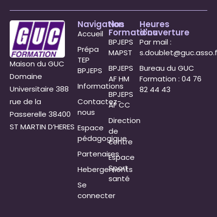
Navigation
Nos
Heures
Formations
d'ouverture
Accueil
BPJEPS
Par mail :
Prépa
MAPST
s.doublet@guc.asso.f
TEP
Maison du GUC
BPJEPS
Bureau du GUC
BPJEPS
Domaine
AF HM
Formation : 04 76
Informations
Universitaire 388
82 44 43
BPJEPS
rue de la
Contactez-
AF CC
nous
Passerelle 38400
Direction
ST MARTIN D’HERES
Espace
de
pédagogique
centre
Partenaires
Espace
Sport
Hebergements
santé
Se
connecter