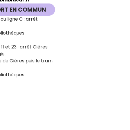
ORT EN COMMUN
 ou ligne C ; arrêt
ibliothèques
 11 et 23 ; arrêt Gières
ie.
e de Gières puis le tram
bliothèques