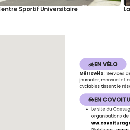
La Maison du GUC
EN VÉLO
Métrovélo
: Services d
journalier, mensuel et a
cyclables tissent le r
EN COVOIT
Le site du Caesu
organisations de
ww.covoitura
Blablacar :
www.b