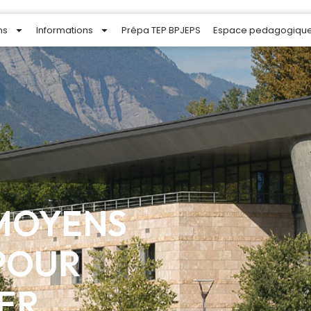
ns
Informations
Prépa TEP BPJEPS
Espace pedagogiqu
 MOYENS
POUR
ER