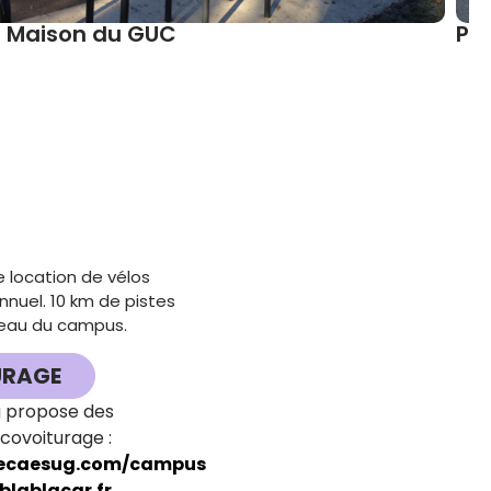
Piscine Universitaire
e location de vélos
nnuel.
​
10 km de pistes
éseau du campus.
URAGE
g propose des
 covoiturage :
gecaesug.com/campus
lablacar.fr