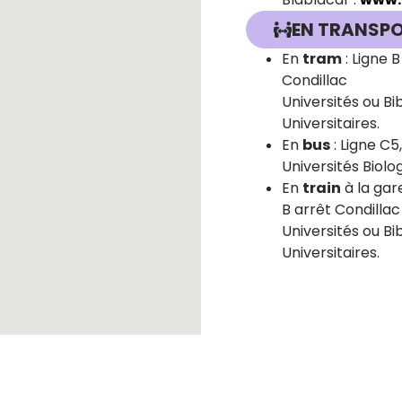
EN TRANSP
En
tram
: Ligne B
Condillac
​Universités ou B
Universitaires.
En
bus
: Ligne C5,
Universités Biolog
En
train
à la gar
B a
rrêt Condillac
Universités ou Bi
Universitaires.